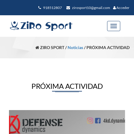
918512807
zirosport10@gmail.com
Acceder
Toggle
navigation
ZIRO SPORT /
Noticias
/ PRÓXIMA ACTIVIDAD
PRÓXIMA ACTIVIDAD